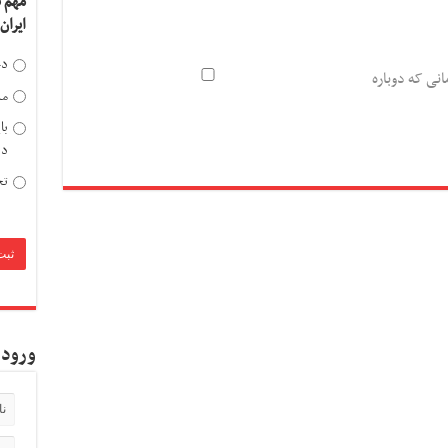
مهم 
ایران
دخ
انی که دوباره
مد
با
دی
تح
ورود 