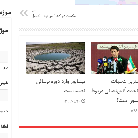
بعدی
سوژه
شکست دو گله العین برابر الدحیل
سوژه
نام
شترین عملیات
نیشابور وارد دوره ترسالی
شمار
نجات آتش‌نشانی مربوط
نشده است
نسور است؟
۱۳۹۹/۰۵/۲۶
۱۳۹۹
شماره 
لطفا 