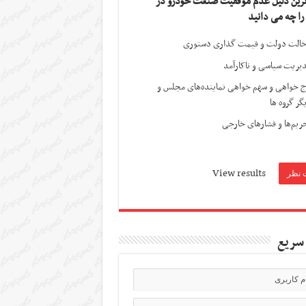
ترین دلیل عدم موفقیت صنعت خودرو در
 را چه می دانید
الت دولت و قیمت گذاری دستوری
یریت سیاسی و ناکارآمد
ج خواهی و سهم خواهی نماینده‌های مجلس و
گر گروه ها
ریم‌ها و فشارهای خارجی
View results
سریع