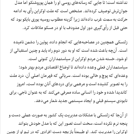
نداشته است؛ تا جایی که رسانه‌های روسی او را همان پوروشنکو اما مدل
جوان‌ترش توصیف کرده‌اند. مشخص است که ملت اوکراین رأی به ادامه
حرکت به سمت غرب داده‌اند زیرا گزینه مطلوب روسیه
یوری
بایکو
بود که
حتی قبل از رأی‌گیری دور اول
مدودف
با او در مسکو ملاقات کرد.
زلنسکی همچنین در مصاحبه‌هایی که انجام داده، پوتین را دشمن نامیده
است. آن‌چه باعث شده است که او به دور دوم راه یابد و چنین استقبالی از
او شود، خسته شدن مردم اوکراین از سیاستمداران کنونی است.
سیاستمداران فعلی وعده داده‌اند تا اوضاع اقتصادی مردم بهتر شود؛
وعده‌ای که پوچ و خالی بوده است. سریالی که قهرمان اصلی آن، درد ملت
را به تصویر کشیده است و مرهمی برای دردهای آنان بوده است، امروز
کاندیدا شده و خود را انسانی ساده معرفی می‌کند که به عنوان ناجی، برای
نابودی سیستم قبلی و ایجاد سیستمی جدید شعار می‌دهد.
از آن‌جا که زلنسکی با مشکلات مدیریت یک کشور به صورت عملی دست و
پنجه نرم نکرده است، سخت است تصور این که با مدل خودش بتواند
اوکراین را مدیریت کند. او طبیعتاً بازیچه دست افرادی که در تیم او از چنین