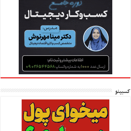
کسبینو