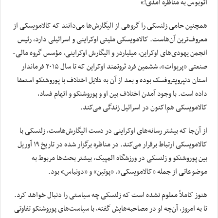
اتوبوس به مناظره آمدی!»
همچنین حامی زلنسکی را گروهی از
الیگارش‌ها
می‌دانند که کالامویسکی از
معروف‌ترین آن‌هاست. کالامویسکی ملیتی اوکراینی و اسرائیلی دارد، رئیس
انجمن یهودی‌های اوکراین، میلیاردر و
الیگارش
اوکراینی، مؤسس گروه مالی-
صنعتی «
پریوات
»، ششمین فرد ثروتمند اوکراین که تا سال ۲۰۱۵ فرماندار
استان
دنپروپتروفسک
بوده و بعد از آن به دلایل اختلاف با پوروشنکو استعفا
داده است. با وجود آمدن اختلاف بین او و پوروشنکو و اتهام فساد،
کالامویسکی هم‌اکنون در اسرائیل زندگی می‌کند.
از آن‌جا که بیشتر رسانه‌های اوکراینی در دست
الیگارش‌هاست
، زلنسکی با
کالامویسکی ارتباط برقرار می‌کند. در مناظره برگزار شده در تاریخ ۱۹ آوریل
بین پوروشنکو و زلنسکی در ورزشگاه المپیک، بیشتر بحث‌ها مربوط به
موضوعاتی از جمله «کالامویسکی»، «پوتین» و «
دونباس
» بود.
هنوز کاملاً معلوم نشده است که زلنسکی چه سیاستی را دنبال خواهد کرد.
تا به امروز، آن‌چه او در مصاحبه‌هایش گفته، با سیاست‌های پوروشنکو تفاوتی