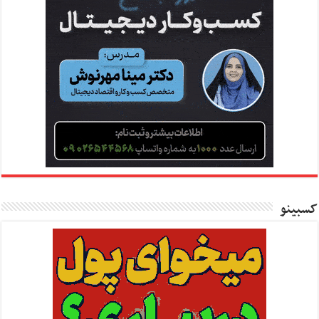
کسبینو