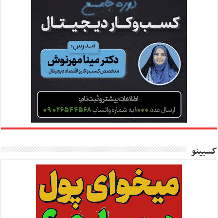
کسبینو