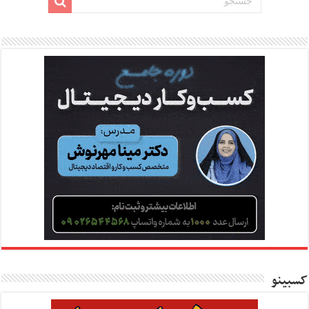
کسبینو