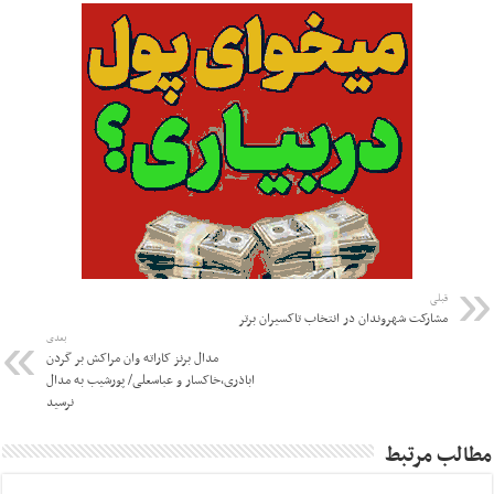
قبلی
مشارکت شهروندان در انتخاب تاکسیران برتر
بعدی
مدال برنز کاراته وان مراکش بر گردن
اباذری،خاکسار و عباسعلی/ پورشیب به مدال
نرسید
مطالب مرتبط