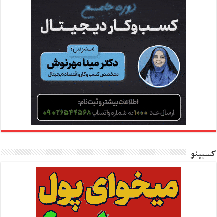
کسبینو