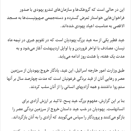
این در حالی است که گروهک‌ها و سازمان‌های تندرو یهودی با صدور
فراخوان‌هایی خواستار تعرض گسترده و دسته‌جمعی صهیونیست‌ها به مسجد
الاقصی به مناسبت اعیاد یهودی شده‌اند.
عید فطیر یکی از سه عید بزرگ یهودیان است که در تقویم عبری در نیمه ماه
نیسان، مصادف با اواخر فروردین و یا اوایل اردیبهشت آغاز می‌شود و به
مدت یک هفته، یا هشت روز ادامه می‌یابد.
طبق وزارت امور خارجه اسرائیل، این عید، یادگار خروج یهودیان از سرزمین
مصر و رهایی آنان از قید بردگی فرعونیان است که مدت چهارصد سال بر آنها
ستم روا داشتند و همه آزادیهای انسانی را از آنان سلب کردند.
بنا بر این گزارش، مفهوم بزرگ عید پسح، تاکید بر ارزش آزادی برای
انسانهاست. یهودیان در شب عید داستان خروج از سرزمین بردگی مصر را
بازگو می‌کنند و پروردگار را سپاس می‌گویند که آزادی را به آنان بازگرداند.