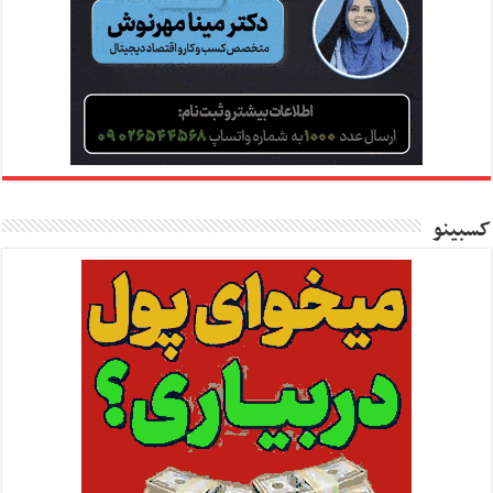
کسبینو