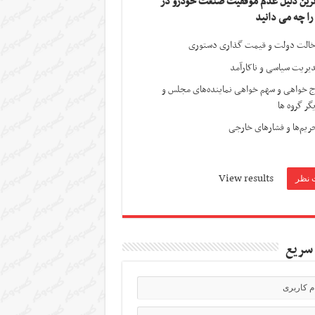
ترین دلیل عدم موفقیت صنعت خودرو در
 را چه می دانید
الت دولت و قیمت گذاری دستوری
یریت سیاسی و ناکارآمد
ج خواهی و سهم خواهی نماینده‌های مجلس و
گر گروه ها
ریم‌ها و فشارهای خارجی
View results
سریع