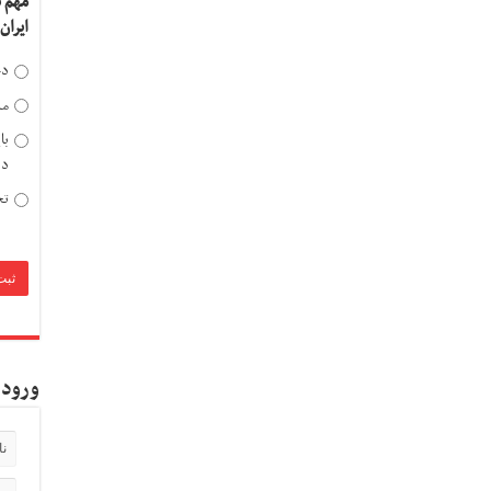
مهم 
ایران
دخ
مد
با
دی
تح
ورود 