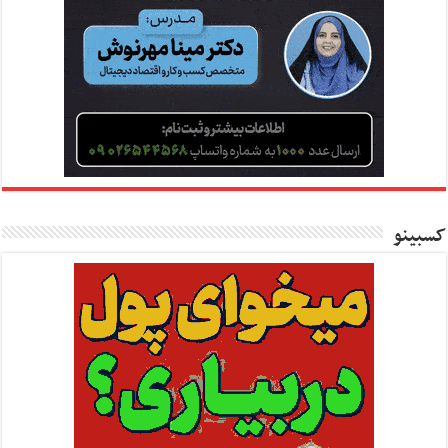
کسبینو