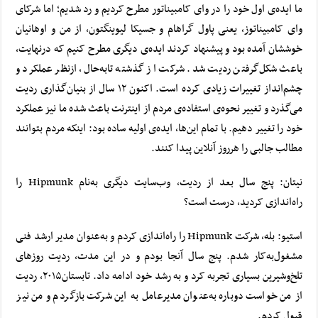
ما ایده‌ی اول خود را در وای کامبیناتور مطرح کردیم و رد شدیم؛ اما شرکای
وای کامبیناتوز، یعنی پاول گراهام و جسیکا لیوینگتون، از من و اوهانیان
خوششان آمده بود و پیشنهاد کردند ایده‌ی دیگری مطرح کنیم که درنهایت،
باعث شکل‌گرفتن ردیت شد. شرکت از گذشته تا‌به‌حال، ازنظر عملکرد و
چشم‌انداز تغییرات زیادی کرده است. اکنون ۱۲ سال از بنیان‌گذاری ردیت
می‌گذرد و تغییر نحوه‌ی استفاده‌ی مردم از
اینترنت
باعث شده ما نیز عملکرد
خود را تغییر دهیم. با تمام این‌ها، ایده‌ی اولیه ساده بود: اینکه مردم بتوانند
مطالب جالبی را هرروز آنلاین پیدا کنند.
نیتان: پنج سال بعد از ردیت، وب‌سایت دیگری به‌نام Hipmunk را
راه‌اندازی کردید، درست است؟
استیو: بله، شرکت Hipmunk را راه‌اندازی کردم و به‌عنوان مدیر ارشد فنی
مشغول‌به‌کار شدم. پنج سال آنجا بودم و در این مدت، ردیت روزهای
تلخ‌وشیرین بسیاری تجربه کرد و به رشد خود ادامه داد. تابستان۲۰۱۵، ردیت
از من خواست دوباره به‌عنوان مدیرعامل به این شرکت بازگردم و من نیز
قبول کردم.