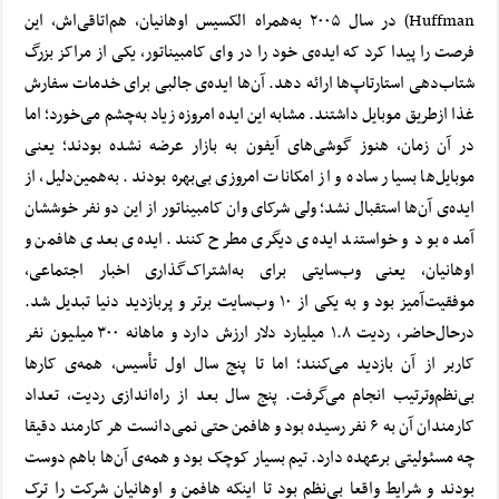
Huffman) در سال ۲۰۰۵ به‌همراه الکسیس اوهانیان، هم‌اتاقی‌اش، این
فرصت را پیدا کرد که ایده‌ی خود را در وای کامبیناتور، یکی از مراکز بزرگ
شتاب‌دهی استارتاپ‌ها ارائه دهد. آن‌ها ایده‌ی جالبی برای خدمات سفارش
غذا ازطریق موبایل داشتند. مشابه این ایده‌ امروزه زیاد به‌چشم می‌خورد؛ اما
در آن زمان، هنوز گوشی‌های
آیفون
به بازار عرضه نشده بودند؛ یعنی
موبایل‌ها بسیار ساده و از امکانات امروزی بی‌بهره‌ بودند. به‌همین‌دلیل، از
ایده‌ی آن‌ها استقبال نشد؛ ولی شرکای وان کامبیناتور از این دو نفر خوششان
آمده بود و خواستند ایده‌ی دیگری مطرح کنند. ایده‌ی بعدی هافمن و
اوهانیان، یعنی وب‌سایتی برای به‌اشتراک‌گذاری اخبار اجتماعی،
موفقیت‌آمیز بود و به یکی از ۱۰ وب‌سایت برتر و پربازدید دنیا تبدیل شد.
درحال‌حاضر،
ردیت
۱.۸ میلیارد دلار ارزش دارد و ماهانه ۳۰۰ میلیون نفر
کاربر از آن بازدید می‌کنند؛ اما تا پنج سال اول تأسیس، همه‌ی کارها
بی‌نظم‌و‌ترتیب انجام می‌گرفت.
پنج سال بعد از راه‌اندازی ردیت، تعداد
کارمندان آن به ۶ نفر رسیده بود و هافمن حتی نمی‌دانست هر کارمند دقیقا
چه مسئولیتی برعهده دارد. تیم بسیار کوچک بود و همه‌ی آن‌ها باهم دوست
بودند و شرایط واقعا بی‌نظم بود تا اینکه هافمن و اوهانیان شرکت را ترک