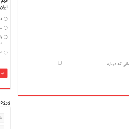
مهم 
ایران
دخ
مد
با
دی
تح
انی که دوباره
ورود 