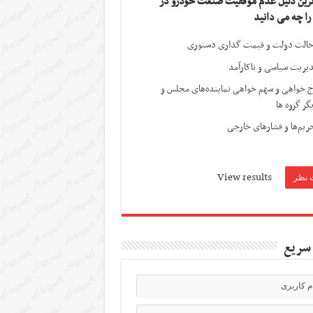
ترین دلیل عدم موفقیت صنعت خودرو در
 را چه می دانید
الت دولت و قیمت گذاری دستوری
یریت سیاسی و ناکارآمد
ج خواهی و سهم خواهی نماینده‌های مجلس و
گر گروه ها
ریم‌ها و فشارهای خارجی
View results
سریع