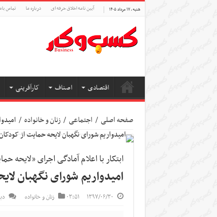
آیین نامه اخلاق حرفه ای
درباره ما
تماس بام
شنبه , ۱۷ مرداد ۱۴۰۵
اقتصادی
اصناف
کارآفرینی
صفحه اصلی
/
اجتماعی
/
زنان و خانواده
/
امیدوا
ابتکار با اعلام آمادگی اجرای «لایحه حما
امیدواریم شورای نگهبان لای
۱۳۹۷/۰۶/۳۰
۰۳:۵۱
زنان و خانواده
دید