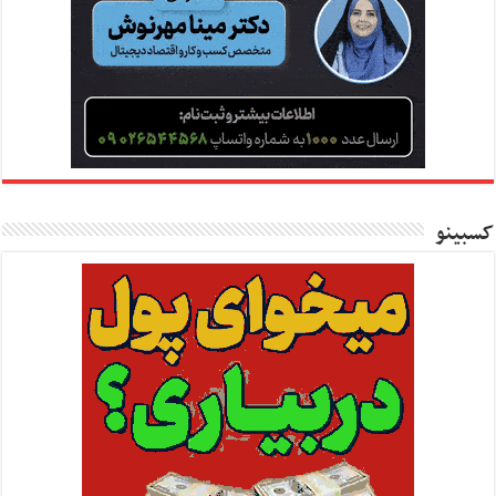
کسبینو