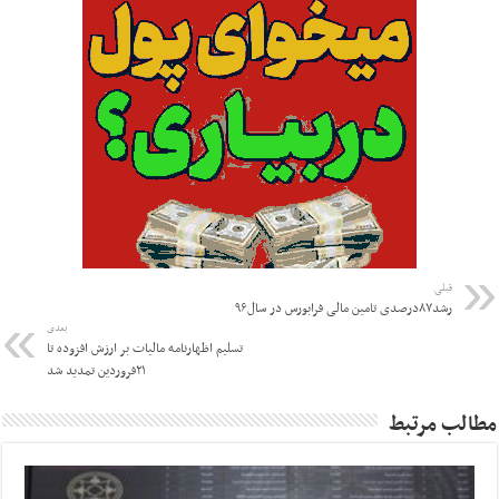
قبلی
رشد۸۷درصدی تامین مالی فرابورس در سال۹۶
بعدی
تسلیم اظهارنامه مالیات بر ارزش افزوده تا
۲۱فروردین تمدید شد
مطالب مرتبط