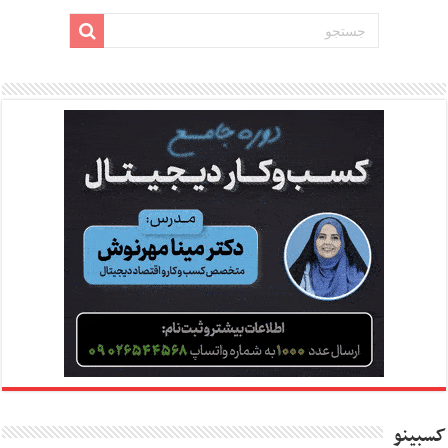
کسبینو