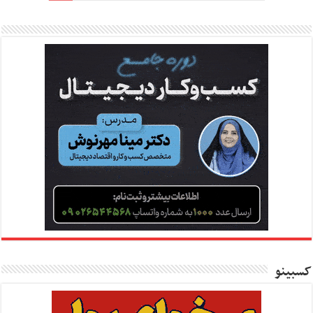
کسبینو