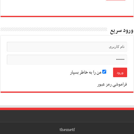
ورود سریع
من را به خاطر بسپار
فراموشی رمز عبور
themetf