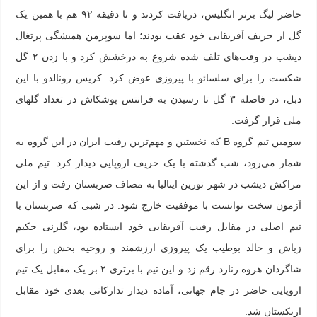
حاضر لیگ برتر انگلیس، دریافت کردند و تا دقیقه ۹۲ هم با همین یک
گل از حریف آفریقایی خود عقب بودند؛ اما سوپرمن همیشگی پرتغال
دیشب در وقت‌های تلف شده شروع به درخشش کرد و با زدن ۲ گل
شکست را برای سلسائو با پیروزی عوض کرد. کریس رونالدو با این
دبل، در فاصله ۳ گل تا رسیدن به فرانتس پوشکاش در تعداد گلهای
ملی قرار گرفت.
سومین تیم گروه B که نخستین و مهم‌ترین رقیب ایران در این گروه به
شمار می‌رود، شب گذشته با یک حریف اروپایی دیدار کرد. تیم ملی
مراکش دیشب در شهر تورین ایتالیا به مصاف صربستان رفت و از این
آزمون سخت توانست با موفقیت خارج شود. در شبی که صربستان با
تیم اصلی در مقابل رقیب آفریقایی خود ایستاده بود، گلزنی حکیم
زیاش و خالد بوطیب یک پیروزی ارزشمند و روحیه بخش را برای
شاگردان هروه رنارد رقم زد و این تیم با برتری ۲ بر یک مقابل یک تیم
اروپایی حاضر در جام جهانی، آماده دیدار تدارکاتی بعدی خود مقابل
ازبکستان شد.