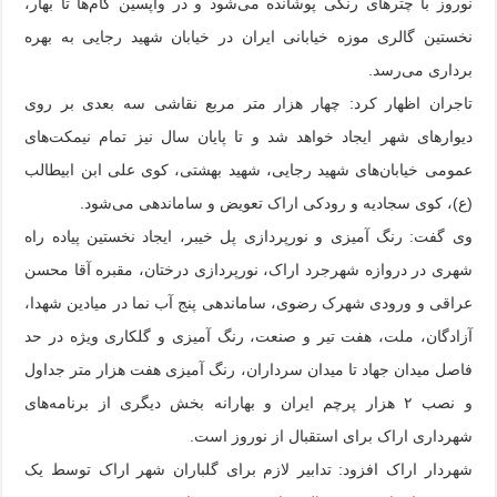
نوروز با چترهای رنگی پوشانده می‌شود و در واپسین گام‌ها تا بهار،
نخستین گالری موزه خیابانی ایران در خیابان شهید رجایی به بهره
برداری می‌رسد.
تاجران اظهار کرد: چهار هزار متر مربع نقاشی سه بعدی بر روی
دیوارهای شهر ایجاد خواهد شد و تا پایان سال نیز تمام نیمکت‌های
عمومی خیابان‌های شهید رجایی، شهید بهشتی، کوی علی ابن ابیطالب
(ع)، کوی سجادیه و رودکی اراک تعویض و ساماندهی می‌شود.
وی گفت: رنگ آمیزی و نورپردازی پل خیبر، ایجاد نخستین پیاده راه
شهری در دروازه شهرجرد اراک، نورپردازی درختان، مقبره آقا محسن
عراقی و ورودی شهرک رضوی، ساماندهی پنج آب نما در میادین شهدا،
آزادگان، ملت، هفت تیر و صنعت، رنگ آمیزی و گلکاری ویژه در حد
فاصل میدان جهاد تا میدان سرداران، رنگ آمیزی هفت هزار متر جداول
و نصب ۲ هزار پرچم ایران و بهارانه بخش دیگری از برنامه‌های
شهرداری اراک برای استقبال از نوروز است.
شهردار اراک افزود: تدابیر لازم برای گلباران شهر اراک توسط یک