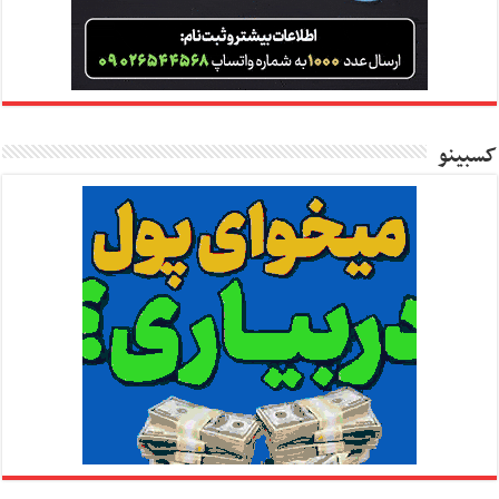
کسبینو