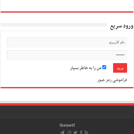
ورود سریع
من را به خاطر بسپار
فراموشی رمز عبور
themetf