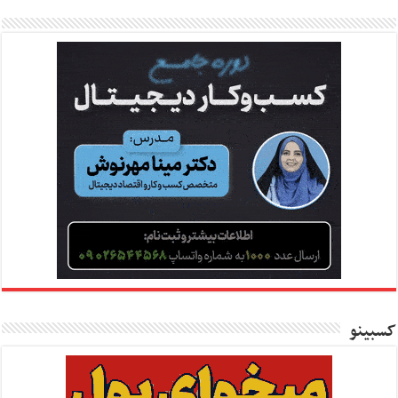
کسبینو