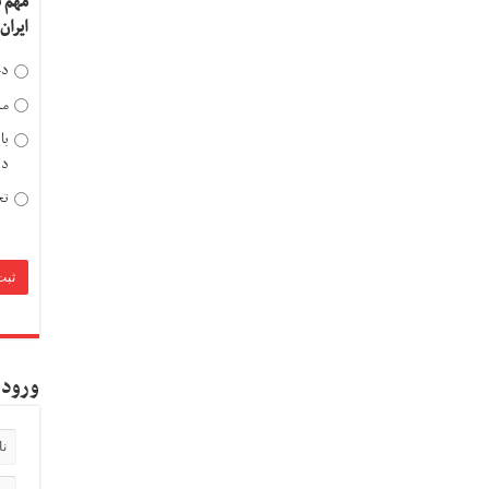
مهم 
ایران
دخ
مد
با
دی
تح
ورود 