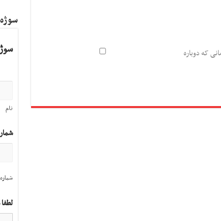
سوژه
سوژه
انی که دوباره
نام
شمار
شماره 
لطفا 