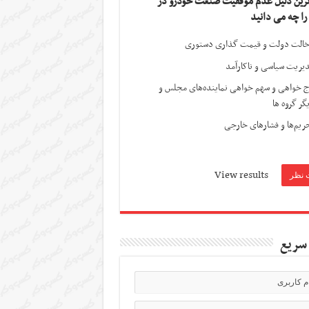
ترین دلیل عدم موفقیت صنعت خودرو در
 را چه می دانید
الت دولت و قیمت گذاری دستوری
یریت سیاسی و ناکارآمد
ج خواهی و سهم خواهی نماینده‌های مجلس و
گر گروه ها
ریم‌ها و فشارهای خارجی
View results
سریع