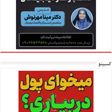
کسبینو