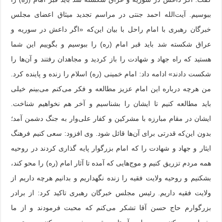
ببوسیم. آیت‌الله احمد جنتی در مراسم تجدید میثاق اعضای مجلس
خبرگان رهبری با امام راحل با بیان این‌که «اگر داعش در سوریه و
عراق شکسته شد باید قبر امام (ره) را ببوسیم و بگوییم این شما
هستید که راه جهاد و شهادت را باز کردید و مجاهدان رفتند و آن‌ها را
شکست دادند» ادامه داد: امام خمینی (ره) اسلام را زنده و پاینده کرد.
من هرچه درباره این امام عزیز مطالعه و فکر می‌کنم می‌بینم خیلی
باید مطالعه کنیم تا ایشان را بشناسیم و آخر هم نخواهیم شناخت.
ایشان در مقام مبارزه با مشرکین و کفار علی‌وار به جنگ دشمن آمد؛
بدون این‌که قدرتی برای آن‌ها قائل شود. وی افزود: سعی کنیم فرهنگ
ایثار و جهاد و شهادت را که امام بزرگوار پایه گذاری کردند در روحیه
همه مردم تزریق کنیم و موج‌هایی که آمده تا آثار امام (ره) را محو کند،
بشکنیم و روحیه ولایت فقیه را زنده نگهداریم و بدانیم هرچه داریم از
ولایت فقیه داریم. رئیس مجلس خبرگان رهبری تاکید کرد: از برادر
بزرگوارم حاج حسن آقا تشکر می‌کنم که محبت فرمودند و از ما