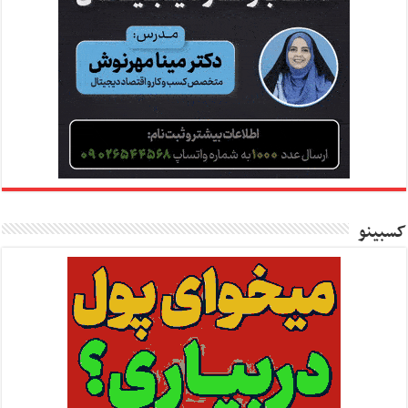
کسبینو