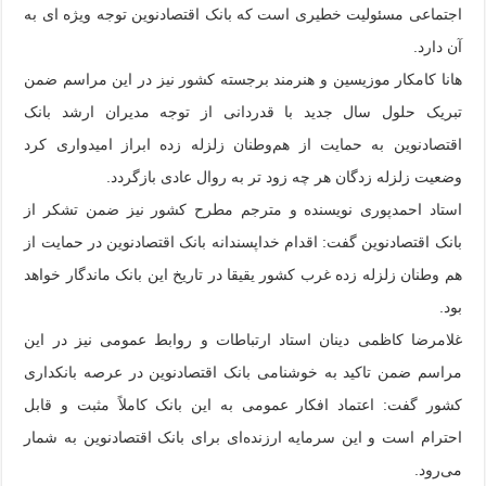
اجتماعی مسئولیت خطیری است که بانک اقتصادنوین توجه ویژه ای به
آن دارد.
هانا کامکار موزیسین و هنرمند برجسته کشور نیز در این مراسم ضمن
تبریک حلول سال جدید با قدردانی از توجه مدیران ارشد بانک
اقتصادنوین به حمایت از هم‌وطنان زلزله زده ابراز امیدواری کرد
وضعیت زلزله زدگان هر چه زود تر به روال عادی بازگردد.
استاد احمدپوری نویسنده و مترجم مطرح کشور نیز ضمن تشکر از
بانک اقتصادنوین گفت: اقدام خداپسندانه بانک اقتصادنوین در حمایت از
هم وطنان زلزله زده غرب کشور یقیقا در تاریخ این بانک ماندگار خواهد
بود.
غلامرضا کاظمی دینان استاد ارتباطات و روابط عمومی نیز در این
مراسم ضمن تاکید به خوشنامی بانک اقتصادنوین در عرصه بانکداری
کشور گفت: اعتماد افکار عمومی به این بانک کاملاً مثبت و قابل
احترام است و این سرمایه ارزنده‌ای برای بانک اقتصادنوین به شمار
می‌رود.