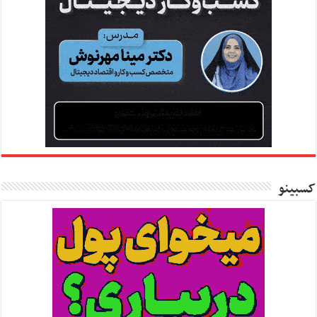
کسبینو