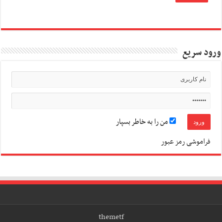
ورود سریع
من را به خاطر بسپار
فراموشی رمز عبور
themetf