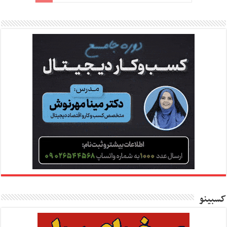
کسبینو