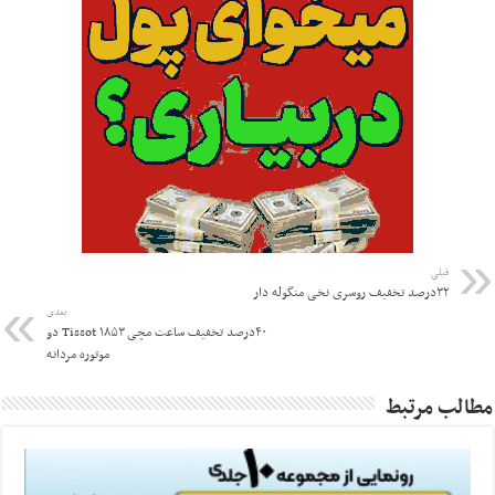
قبلی
۳۲درصد تخفیف روسری نخی منگوله دار
بعدی
۴۰درصد تخفیف ساعت مچی Tissot ۱۸۵۳ دو
موتوره مردانه
مطالب مرتبط