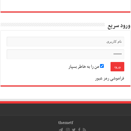
ورود سریع
من را به خاطر بسپار
فراموشی رمز عبور
themetf