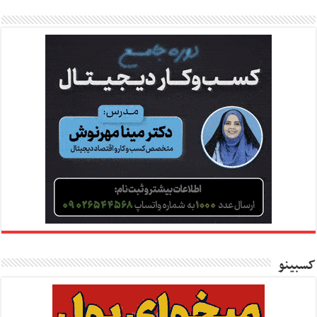
کسبینو