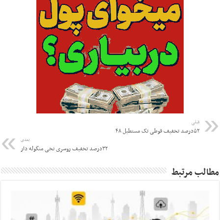
قبلی
۵۲درصد تخفیف قوطی تک مستطیل ۴۸
بعدی
۳۲درصد تخفیف روسری نخی منگوله دار
مطالب مرتبط