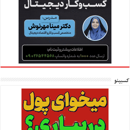
کسبینو