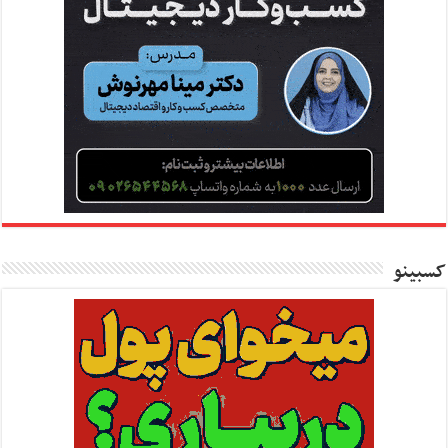
کسبینو