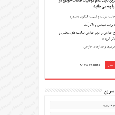
ترین دلیل عدم موفقیت صنعت خودرو در
 را چه می دانید
الت دولت و قیمت گذاری دستوری
یریت سیاسی و ناکارآمد
ج خواهی و سهم خواهی نماینده‌های مجلس و
گر گروه ها
ریم‌ها و فشارهای خارجی
View results
سریع