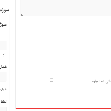
سوژه
سوژه
نام
شمار
انی که دوباره
شماره 
لطفا 