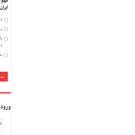
مهم 
ایران
دخ
مد
با
دی
تح
ورود 