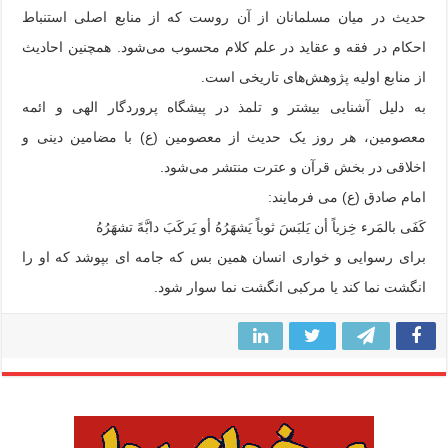
حدیث در میان مسلمانان از آن روست که از منابع اصلی استنباط
احکام در فقه و عقاید در علم کلام محسوب می‌شود. همچنین احادیث
از منابع اولیه پژوهش‌های تاریخی است.
به دلیل آشنایی بیشتر و تلمذ در پیشگاه پروردگار الهی و ائمه
معصومین، هر روز یک حدیث از معصومین (ع) با مضامین دینی و
اخلاقی در بخش قرآن و عترت منتشر می‌شود.
امام صادق (ع) می فرمایند:
کَفَی بالمَرء خِزیاً أن یَلبَسَ ثوباً یَشهَرُهُ أو یَرکَبَ دابَّهً تشهَرُهُ
برای رسوایی و خواری انسان همین بس که جامه ای بپوشد که او را
انگشت نما کند یا مرکبی انگشت نما سوار شود.