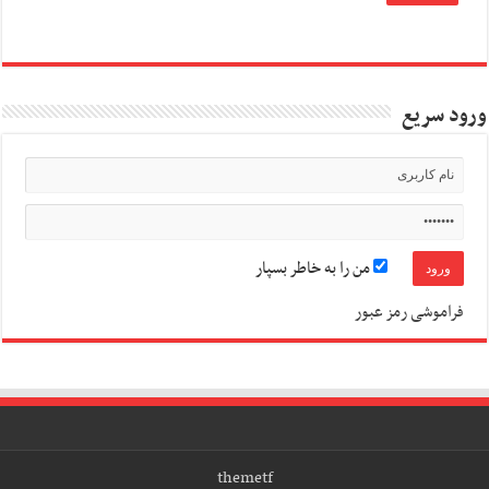
ورود سریع
من را به خاطر بسپار
فراموشی رمز عبور
themetf