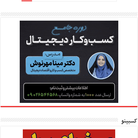
کسبینو