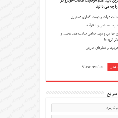
ترین دلیل عدم موفقیت صنعت خودرو در
 را چه می دانید
الت دولت و قیمت گذاری دستوری
یریت سیاسی و ناکارآمد
ج خواهی و سهم خواهی نماینده‌های مجلس و
گر گروه ها
ریم‌ها و فشارهای خارجی
View results
سریع