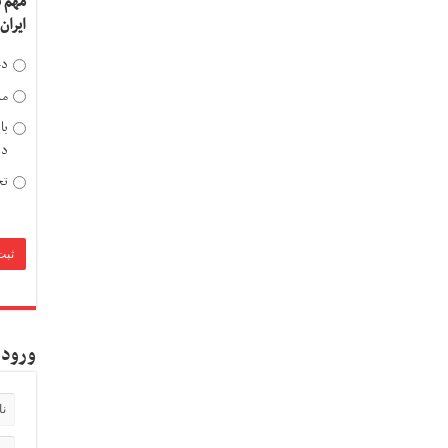
مهم 
ایران
دخ
مد
با
دی
تح
ورود 