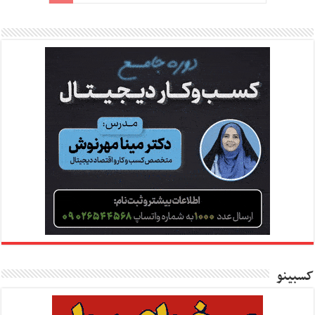
کسبینو