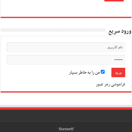
ورود سریع
من را به خاطر بسپار
فراموشی رمز عبور
themetf