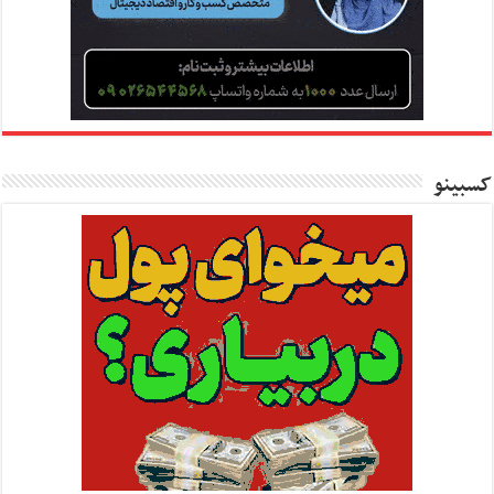
کسبینو