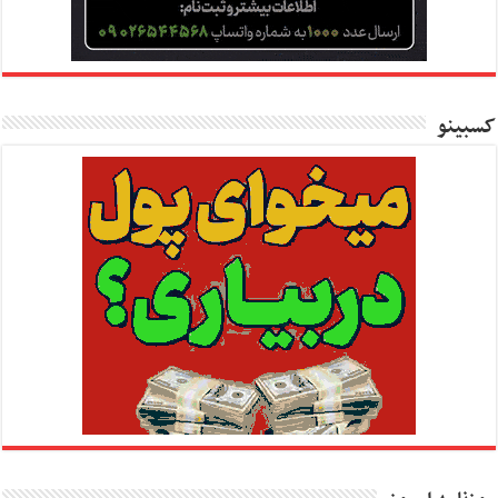
کسبینو