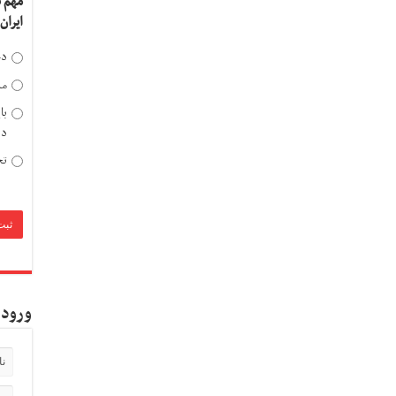
مهم 
ایران
دخ
مد
با
دی
تح
ورود 