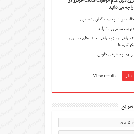
ترین دلیل عدم موفقیت صنعت خودرو در
 را چه می دانید
الت دولت و قیمت گذاری دستوری
یریت سیاسی و ناکارآمد
ج خواهی و سهم خواهی نماینده‌های مجلس و
گر گروه ها
ریم‌ها و فشارهای خارجی
View results
سریع