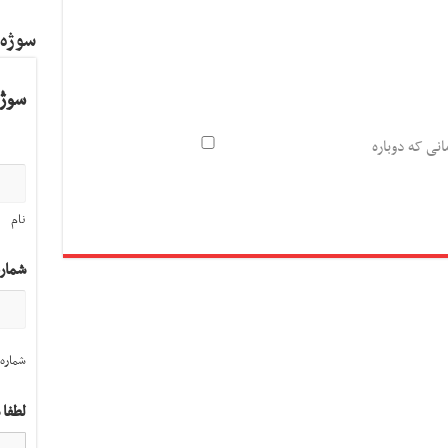
سوژه
سوژه
انی که دوباره
نام
شمار
شماره 
لطفا 