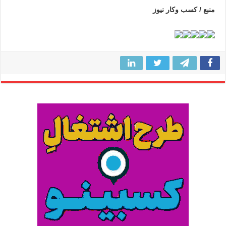
منبع / کسب وکار نیوز