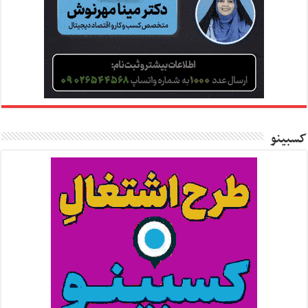
کسبینو