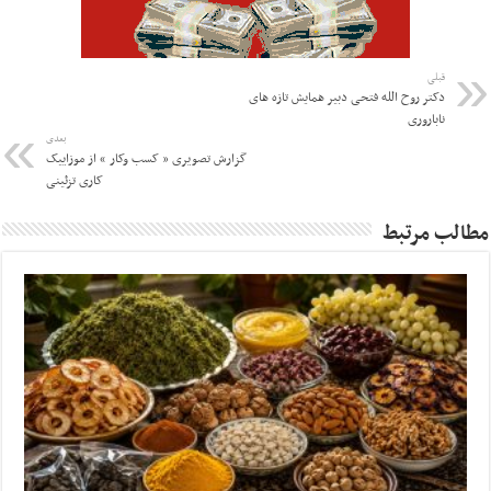
قبلی
دکتر‌ روح الله فتحی دبیر همایش تازه های
ناباروری
بعدی
گزارش تصویری « کسب وکار » از موزاییک
کاری تزئینی
مطالب مرتبط