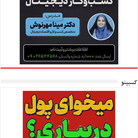
کسبینو