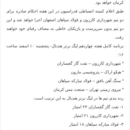
کرمان خواهد بود.
طبق اعلام کمیته انضباطی فدراسیون در این هفته احکام صادره برای
دو تیم شهرداری کازرون و فولاد سپاهان اصفهان اجرا خواهد شد و این
دو تیم بدون سرپرست و بازیکنان خاطی به مصاف رقبای خود خواهند
رفت.
برنامه کامل هفته چهاردهم لیگ برتر هندبال- پنجشنبه ۱۰ اسفند ساعت
۱۶:
* شهرداری کازرون – نفت گاز گچساران
* هپکو اراک – پتروشیمی مارون
* سنگ آهن بافق – فولاد مبارکه سپاهان
* نیروی زمینی تهران – صنعت مس کرمان
رده ‌بندی تیم‌ ها در لیگ برتر هندبال به این ترتیب است:
۱- نفت گاز گچساران ۲۴ امتیاز
۲- شهرداری کازرون ۲۱ امتیاز
۳- فولاد مبارکه سپاهان ۱۸ امتیاز