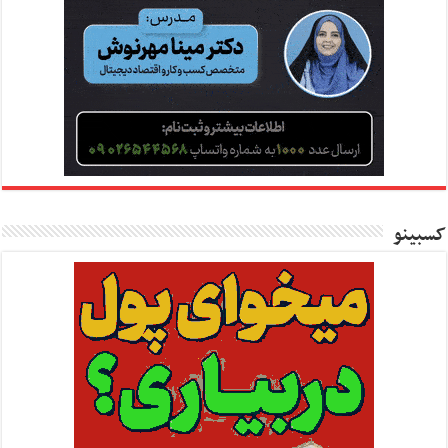
کسبینو