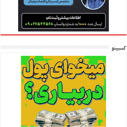
کسبینو