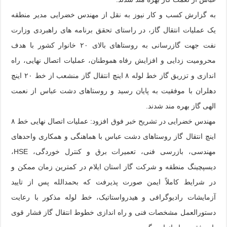
به گزارش کسب و کار نیوز به نقل از مهندس خضرایی مدیر منطقه
یک عملیات انتقال گاز، در راستای تحقق برنامه های راهبردی وزارت
نفت جهت گازرسانی به روستاهای بالای ۲۰ خانوار کشور با هدف
محرومیت زدایی و افزایش رفاه هموطنان، عملیات اتصال نهایی، راه
اندازی و تزریق گاز خط لوله ۸ اینچ انتقال گاز منشعب از خط ۲۰ اینچ
دهلران با موفقیت به پایان رسید و روستاهای دشت عباس از نعمت
الهی گاز بهره مند شدند.
مهندس خضرایی در تشریح خبر فوق افزود: عملیات اتصال نهایی خط ۸
اینچ انتقال گاز روستاهای دشت عباس با هماهنگی و همکاری واحدهای
مهندسی، بازرسی فنی، تعمیرات برق و کنترل خوردگی، HSE،
دیسپچینگ منطقه و شرکت گاز استان ایلام در کمترین زمان ممکن و
در شرایط کاملاً ایمن صورت پذیرفت که بحمدالله پس از تایید
آزمایشات رادیوگرافی و هیدرواستاتیک، خط لوله مذکور با رعایت
دستورالعمل مشخصات فنی و راه اندازی خطوط انتقال گاز فشار قوی