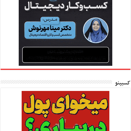
کسبینو