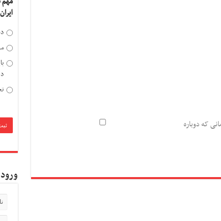
مهم 
ایران
دخ
مد
با
دی
تح
انی که دوباره
ورود 