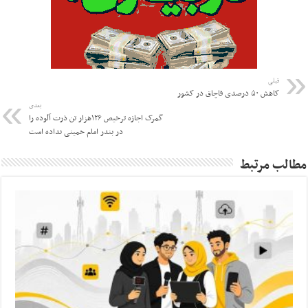
قبلی
کاهش ۵۰ درصدی قاچاق در کشور
بعدی
گمرک اجازه ترخیص ۱۲۶هزار تن ذرت آلوده را
در بندر امام خمینی نداده است
مطالب مرتبط