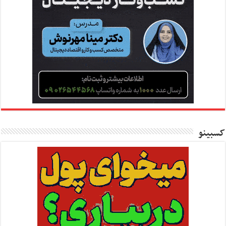
کسبینو