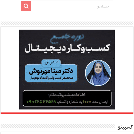
کسبینو