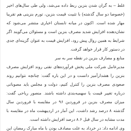
غلط – به گران شدن بنزین ربط داده می‌شد، ولی طی سال‌های اخیر
(خصوصا دو سال گذشته) با تثبیت قیمت بنزین، تورم بنزینی هم تقریبا
مهار شده است. اکنون در میانه تابستان اخباری منتشر می‌شود که
نشان‌دهنده افزایش شدید مصرف بنزین است و مسئولان می‌گویند اگر
شرایط به همین روال پیش رود، افزایش قیمت به عنوان گزینه‌ای جدی
در دستور کار قرار خواهد گرفت.
منابع و مصارف بنزین در نقطه سر به سر
مدیرعامل شرکت ملی پخش فرآورده‌های نفتی روند افزایش مصرف
بنزین را هشدارآمیز دانست و در این باره گفت: چنانچه نتوانیم روند
صعودی مصرف بنزین را کنترل کنیم، دولت و مجلس باید مصوباتی
درباره تغییر قیمت یا سهمیه‌بندی داشته باشند. منصور ریاحی گفت:
میزان مصرف بنزین در فروردین ۹۶ در مقایسه با فروردین سال
گذشته ۸ درصد رشد داشت، این آمار در اردیبهشت ماه در مقایسه با
مدت مشابه در سال قبل ۸.۶ درصد افزایش داشته است.
وی ادامه داد: در خرداد به علت مصادف بودن با ماه مبارک رمضان این