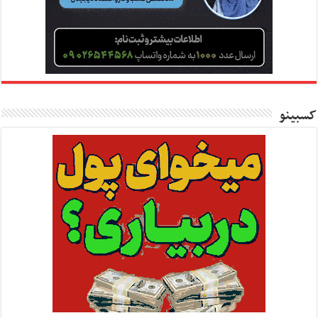
کسبینو