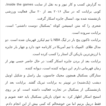
به‌ گزارش ‌کسب و کار نیوز و به نقل از سایت Inside the games،
کوبی برایانت که در سال ۲۰۱۶ بعد از ۲۰ سال فعالیت ورزشی
بازنشسته شده بود، امسال جایزه اسکار گرفت.
شعری را که متن انیمیشن کوتاه "بسکتبال دوست داشتنی" است،
برایانت سروده است.
برایانت تاکنون پنج بار در لیگ NBA با تیم لیکرز قهرمان شده است. دو
مدال طلای المپیک با تیم آمریکا در کارنامه خود دارد و چهار بار جایزه
با ارزش‌ترین بازیکن آل استار را کسب کرده است.
برایانت بعد از بردن جایزه اسکار گفت‌: در حال‌ حاضر حسی بهتر از
زمان قهرمانی دارم. این دیوانه کننده است، دیوانه کننده.
ستارگان بسکتبال همچون مجیک جانسون، بیل راسل و شکیل اونیل
دیشب (یک‌شنبه) در توییتر به برایانت تبریک گفتند. برایانت‌ بعد از
بازنشستگی از بسکتبال در تجارت فعالیت داشته است. او بر روی
استیج اسکار اظهار کرد: به عنوان بازیکن بسکتبال باید خفه شویم و
فقط دربیل بزنیم اما من خوشحالم که کمی بیش از این انجام دادم.