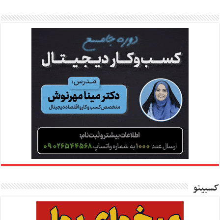
کسبینو