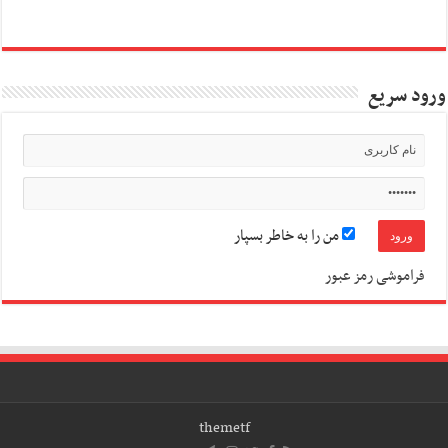
ورود سریع
من را به خاطر بسپار
فراموشی رمز عبور
themetf