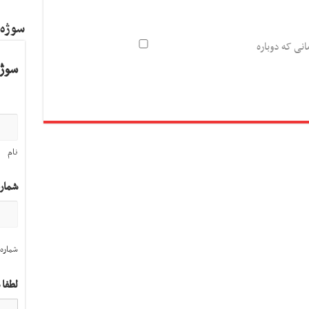
سوژه
انی که دوباره
سوژه
نام
شمار
شماره 
لطفا 