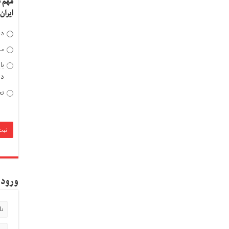
مهم 
ایران
دخ
مد
با
دی
تح
ورود 