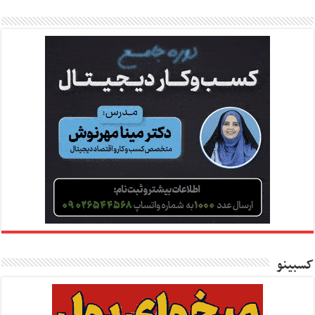
کسبینو