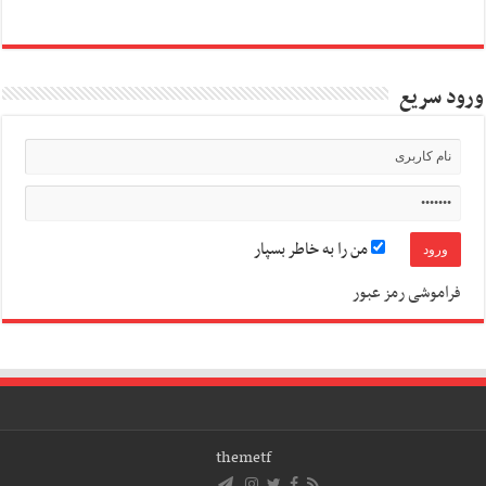
ورود سریع
من را به خاطر بسپار
فراموشی رمز عبور
themetf