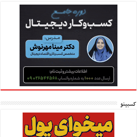
کسبینو