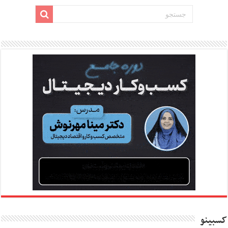
کسبینو