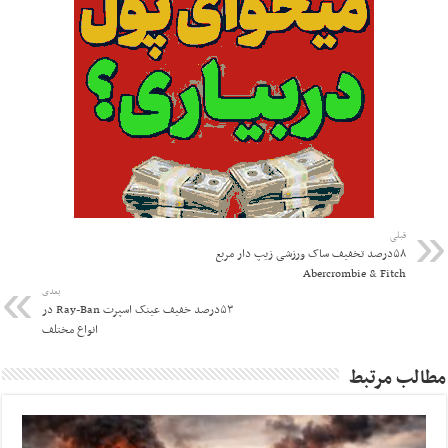
قبلی
۵۸درصد تخفیف ساک ورزشی زیپ دار مربع
Abercrombie & Fitch
بعدی
۵۳درصد خفیف عینک اسپرت Ray-Ban در
انواع مختلف
مطالب مرتبط