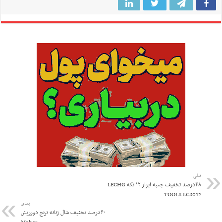
قبلی
۴۸درصد تخفیف جعبه ابزار ۱۲ تکه LECHG
TOOLS LC8012
بعدی
۶۰درصد تخفیف شال زنانه ترنج دورریش