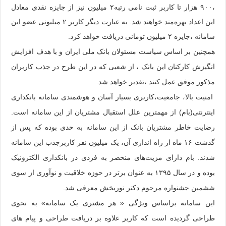
،۹۰۰ هزار تا کاربر ثبت نامی رتبه۲ میلیون نیز از جایزه نقدی معادل
این اعداد بهره‌‌مند خواهند شد. به عبارت دیگر کاربر ۲ میلیونی عضو این
سامانه ،جایزه ۲ میلیون تومانی دریافت خواهد کرد.
همچنین بر اساس سیاست مسئولان بانک ملی ایران و با هدف افزایش
انگیزش کارکنان این بانک ، از شعبی که در این طرح در جذب کاربران
مذکور موفق عمل کنند ،تقدیر خواهد شد.
امنیت بالا، جامعیت،کاربری بسیار آسان و هوشمندی سامانه بانکداری
اینترنتی(بام) از مهمترین علل استقبال مشتریان از این سامانه است.
رضایت خاطر مشتریان بانک از این سامانه به حدی بوده که پس از
گذشت ۱۶ ماه از راه اندازی آن، یک میلیون نفر کاربرجذب این سامانه
شدند. بام دارای مزیت‌های منحصر به فردی در بانکداری الکترونیک
بوده و در سال ۱۳۹۵ به عنوان برتر در حوزه خلاقیت و نوآوری از سوی
ششمین جشنواره مرحوم دکتر نوربخش معرفی شد.
این سامانه براساس ویژگی « هر مشتری یک سامانه» به نحوی
طراحی گردیده است که کاربر علاوه بر دریافت طراحی و پیام های