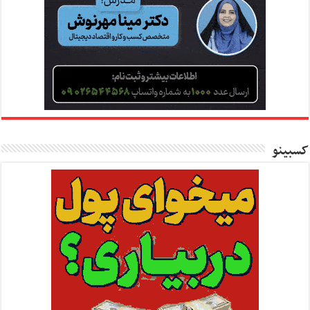
کسبینو