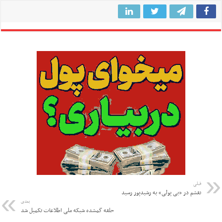
قبلی
نقشم در «بی پولی» به رشیدپور رسید
بعدی
حلقه گمشده شبکه ملی اطلاعات تکمیل شد