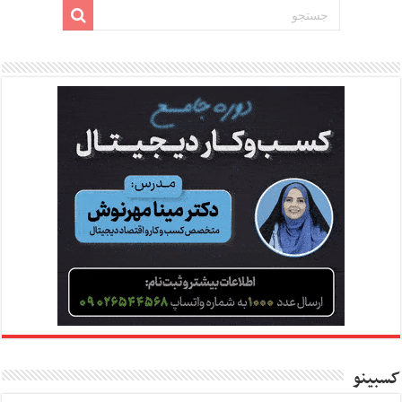
کسبینو